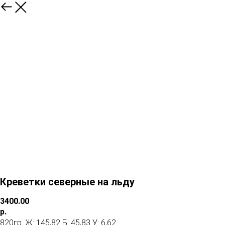
Креветки северные на льду
3400.00
р.
820гр. Ж: 145,82 Б: 45,83 У: 6,62