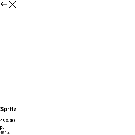
Spritz
490.00
р.
450мл.